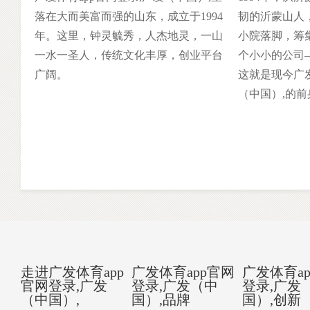
落在大而美富而强的山东，成立于1994
韧的沂蒙山人
年。这里，钟灵毓秀，人杰地灵，一山
小院落脚，筹
一水一圣人，传统文化丰厚，创业平台
个小小的公司
广阔。
这就是现今广发
（中国）,的前
走进广发体育app
广发体育app官网
广发体育a
官网登录,广发
登录,广发（中
登录,广发
（中国）,
国）,品牌
国）,创新