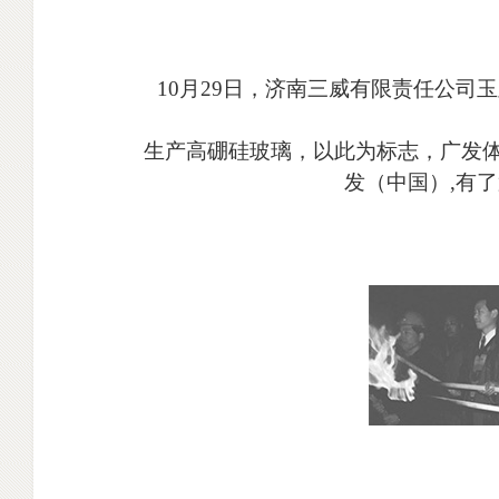
10月29日，济南三威有限责任公司
生产高硼硅玻璃，以此为标志，广发体育
发（中国）,有