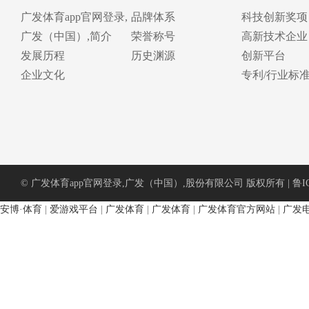
广发体育app官网登录,
品牌体系
科技创新奖项
广发（中国）,简介
荣誉称号
高新技术企业
发展历程
历史渊源
创新平台
企业文化
专利/行业标
© 广发体育app官网登录,广发（中国）,股份有限公司 版权所有 |
鲁I
安博·体育
|
爱游戏平台
|
广发体育
|
广发体育
|
广发体育官方网站
|
广发