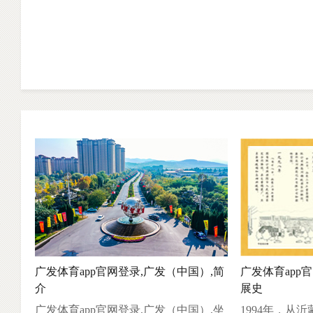
广发体育app官网登录,广发（中国）,简
广发体育app
介
展史
广发体育app官网登录,广发（中国）,坐
1994年，从